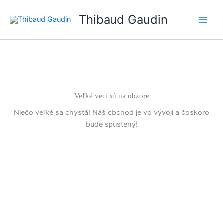
Preskočiť
Thibaud Gaudin
na
Main
obsah
Men
Veľké veci sú na obzore
Niečo veľké sa chystá! Náš obchod je vo vývoji a čoskoro
bude spustený!