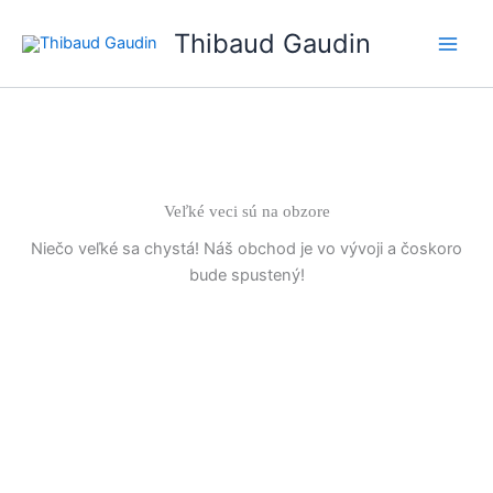
Preskočiť
Thibaud Gaudin
na
Main
obsah
Men
Veľké veci sú na obzore
Niečo veľké sa chystá! Náš obchod je vo vývoji a čoskoro
bude spustený!